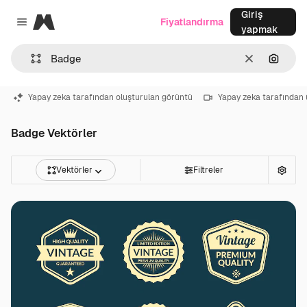
Giriş
Magnific
Fiyatlandırma
Close menu
yapmak
Temizlemek
Görünt
Yapay zeka tarafından oluşturulan görüntü
Yapay zeka tarafından 
Badge Vektörler
Vektörler
Filtreler