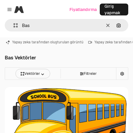
Giriş
Magnific
Fiyatlandırma
Close menu
yapmak
Temizlemek
Görünt
Yapay zeka tarafından oluşturulan görüntü
Yapay zeka tarafından 
Bas Vektörler
Vektörler
Filtreler