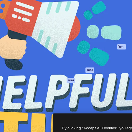
Ürünler
Başlayın
yöneteceğin yaratıcı platform.
Spaces
Academy
 işletmeler, ajanslar ve
AI Asistanı
Dokümantasyon
inde 1 milyondan fazla
AI Görüntü
Destek
Oluşturucu
Kullanım Şartları
AI video
Gizlilik Politikası
oluşturucu
Orijinaller
Yeni
AI ses oluşturucu
Çerez politikası
Stok içerik
Güven merkezi
Claude/ChatGPT
Satış ortakları
Yeni
için MCP
Kurumsal
Ajanlar
Yeni
API
Mobil Uygulama
Tüm Magnific
araçları
-
2026
Freepik Company S.L.U.
Her hakkı saklıdır
.
By clicking “Accept All Cookies”, you ag