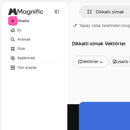
Oluştur
Yapay zeka tarafından oluş
Ev
Aramak
Dikkatli olmak Vektörler
Stok
Keşfetmek
Vektörler
Lisans
Tüm araçlar
Tüm Görseller
Vektörler
İllüstrasyonlar
Fotoğraflar
PSD
Şablonlar
Maketler
Videolar
Video çekimleri
Hareketli grafikler
Video şablonları
Simgeler
3D Modeller