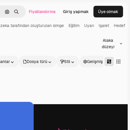
Fiyatlandırma
Giriş yapmak
Üye olmak
emizlemek
Görüntüyle ara
Aramak
zeka tarafından oluşturulan simge
Eğitim
Uyarı
Işaret
Hedef
Alaka
düzeyi
sanlar
Dosya türü
Stil
Gelişmiş