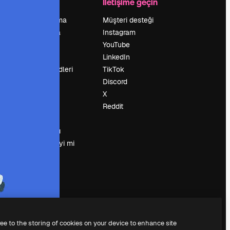
Şirket
İletişime geçin
Fiyatlandırma
Müşteri desteği
Hakkımızda
Instagram
Reviews
YouTube
Kariyer
LinkedIn
Arama trendleri
TikTok
Blog
Discord
Olaylar
X
Slidesgo
Reddit
İçerik satışı
Basın odası
Magnific.ai’yi mi
arıyorsun?
ree to the storing of cookies on your device to enhance site