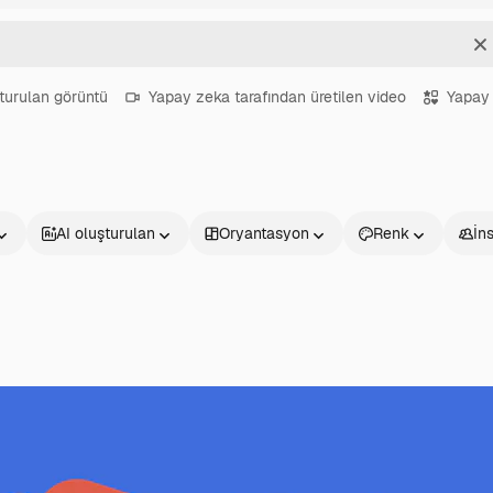
T
turulan görüntü
Yapay zeka tarafından üretilen video
Yapay 
AI oluşturulan
Oryantasyon
Renk
İn