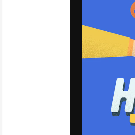
Yazı tipleri
En iyi işlerini 
Kreatif ekipler,
stüdyolar genel
abone.
Türkçe
Copyright © 2010