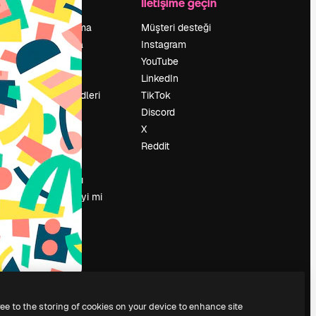
Şirket
İletişime geçin
Fiyatlandırma
Müşteri desteği
Hakkımızda
Instagram
Reviews
YouTube
Kariyer
LinkedIn
Arama trendleri
TikTok
Blog
Discord
Olaylar
X
Slidesgo
Reddit
İçerik satışı
Basın odası
Magnific.ai’yi mi
arıyorsun?
ree to the storing of cookies on your device to enhance site