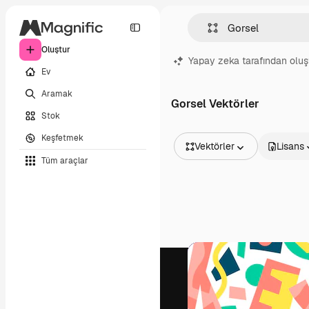
Oluştur
Yapay zeka tarafından oluş
Ev
Aramak
Gorsel Vektörler
Stok
Keşfetmek
Vektörler
Lisans
Tüm araçlar
Tüm Görseller
Vektörler
İllüstrasyonlar
Fotoğraflar
PSD
Şablonlar
Maketler
Videolar
Video çekimleri
Hareketli grafikler
Video şablonları
Simgeler
3D Modeller