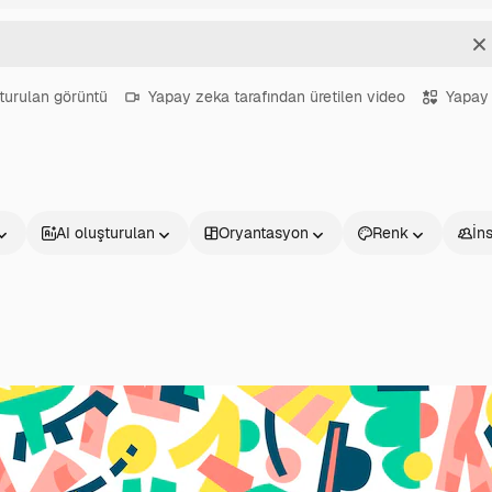
T
turulan görüntü
Yapay zeka tarafından üretilen video
Yapay 
AI oluşturulan
Oryantasyon
Renk
İn