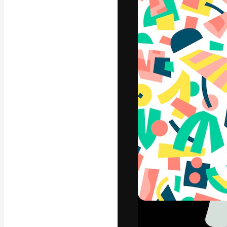
Yazı tipleri
En iyi işlerini 
Kreatif ekipler,
stüdyolar genel
abone.
Türkçe
Copyright © 2010