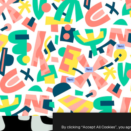
Ürünler
Başlayın
yöneteceğin yaratıcı platform.
Spaces
Academy
 işletmeler, ajanslar ve
AI Asistanı
Dokümantasyon
inde 1 milyondan fazla
AI Görüntü
Destek
Oluşturucu
Kullanım Şartları
AI video
Gizlilik Politikası
oluşturucu
Orijinaller
Yeni
AI ses oluşturucu
Çerez politikası
Stok içerik
Güven merkezi
Claude/ChatGPT
Satış ortakları
Yeni
için MCP
Kurumsal
Ajanlar
Yeni
API
Mobil Uygulama
Tüm Magnific
araçları
-
2026
Freepik Company S.L.U.
Her hakkı saklıdır
.
By clicking “Accept All Cookies”, you ag