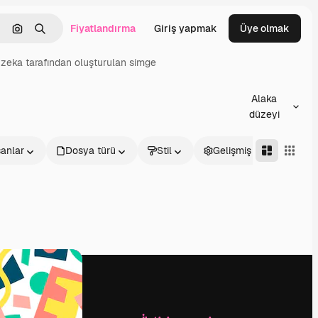
Fiyatlandırma
Giriş yapmak
Üye olmak
emizlemek
Görüntüyle ara
Aramak
zeka tarafından oluşturulan simge
Alaka
düzeyi
sanlar
Dosya türü
Stil
Gelişmiş