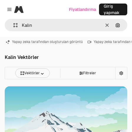
Giriş
Magnific
Fiyatlandırma
Close menu
yapmak
Temizlemek
Görünt
Yapay zeka tarafından oluşturulan görüntü
Yapay zeka tarafından 
Kalin Vektörler
Vektörler
Filtreler