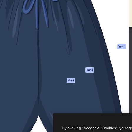
Ürünler
Başlayın
yöneteceğin yaratıcı platform.
Spaces
Academy
 işletmeler, ajanslar ve
AI Asistanı
Dokümantasyon
inde 1 milyondan fazla
AI Görüntü
Destek
Oluşturucu
Kullanım Şartları
AI video
Gizlilik Politikası
oluşturucu
Orijinaller
Yeni
AI ses oluşturucu
Çerez politikası
Stok içerik
Güven merkezi
Claude/ChatGPT
Satış ortakları
Yeni
için MCP
Kurumsal
Ajanlar
Yeni
API
Mobil Uygulama
Tüm Magnific
araçları
-
2026
Freepik Company S.L.U.
Her hakkı saklıdır
.
By clicking “Accept All Cookies”, you ag