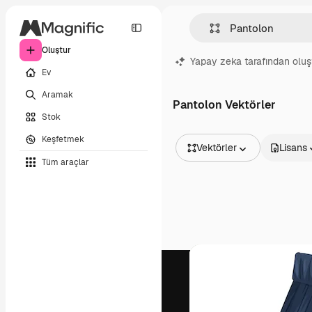
Oluştur
Yapay zeka tarafından oluş
Ev
Aramak
Pantolon Vektörler
Stok
Keşfetmek
Vektörler
Lisans
Tüm araçlar
Tüm Görseller
Vektörler
İllüstrasyonlar
Fotoğraflar
PSD
Şablonlar
Maketler
Videolar
Video çekimleri
Hareketli grafikler
Video şablonları
Simgeler
3D Modeller