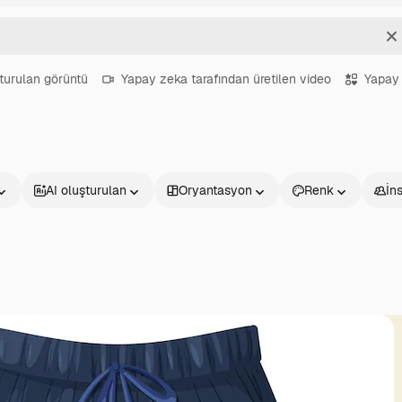
T
turulan görüntü
Yapay zeka tarafından üretilen video
Yapay 
AI oluşturulan
Oryantasyon
Renk
İn