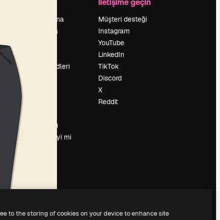
Şirket
İletişime geçin
Fiyatlandırma
Müşteri desteği
Hakkımızda
Instagram
Reviews
YouTube
Kariyer
LinkedIn
Arama trendleri
TikTok
Blog
Discord
Olaylar
X
Slidesgo
Reddit
İçerik satışı
Basın odası
Magnific.ai’yi mi
arıyorsun?
ree to the storing of cookies on your device to enhance site