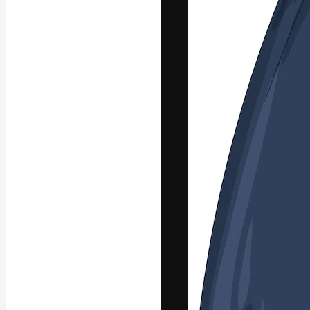
Yazı tipleri
En iyi işlerini 
Kreatif ekipler,
stüdyolar genel
abone.
Türkçe
Copyright © 2010