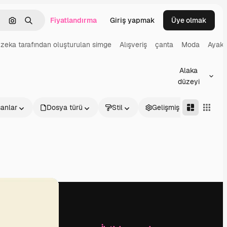
Fiyatlandırma
Giriş yapmak
Üye olmak
emizlemek
Görüntüyle ara
Aramak
zeka tarafından oluşturulan simge
Alışveriş
çanta
Moda
Ayakk
Alaka
düzeyi
sanlar
Dosya türü
Stil
Gelişmiş