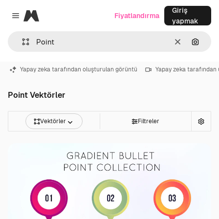
Giriş
Magnific
Fiyatlandırma
Close menu
yapmak
Temizlemek
Görünt
Yapay zeka tarafından oluşturulan görüntü
Yapay zeka tarafından 
Point Vektörler
Vektörler
Filtreler