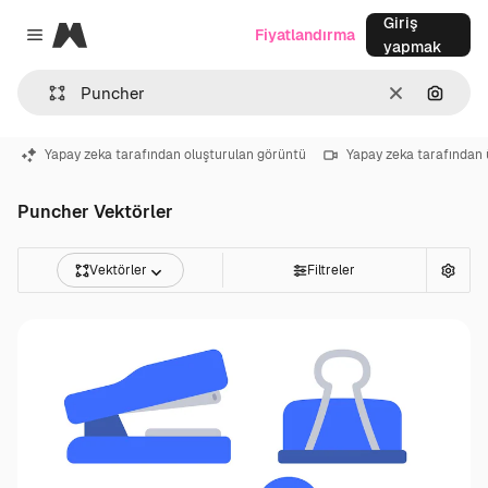
Giriş
Magnific
Fiyatlandırma
Close menu
yapmak
Temizlemek
Görünt
Yapay zeka tarafından oluşturulan görüntü
Yapay zeka tarafından 
Puncher Vektörler
Vektörler
Filtreler