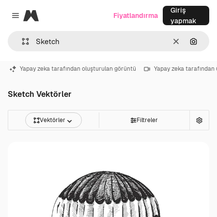
Giriş
Magnific
Fiyatlandırma
Close menu
yapmak
Temizlemek
Görünt
Yapay zeka tarafından oluşturulan görüntü
Yapay zeka tarafından 
Sketch Vektörler
Vektörler
Filtreler