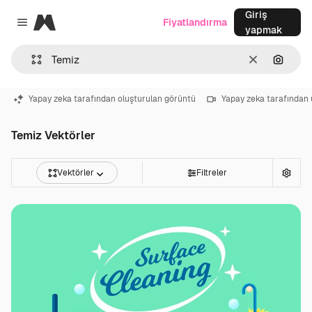
Giriş
Magnific
Fiyatlandırma
Close menu
yapmak
Temizlemek
Görünt
Yapay zeka tarafından oluşturulan görüntü
Yapay zeka tarafından 
Temiz Vektörler
Vektörler
Filtreler