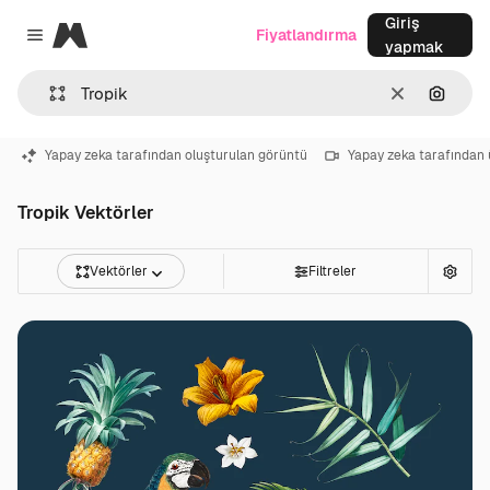
Giriş
Magnific
Fiyatlandırma
Close menu
yapmak
Temizlemek
Görünt
Yapay zeka tarafından oluşturulan görüntü
Yapay zeka tarafından 
Tropik Vektörler
Vektörler
Filtreler