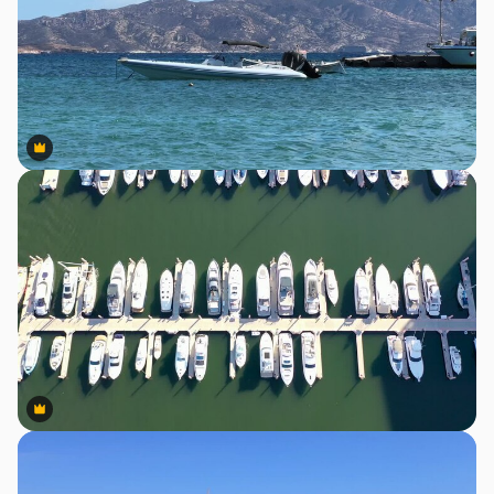
Premium
Premium
Premium
Premium