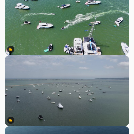
Premium
Premium
Premium
Premium