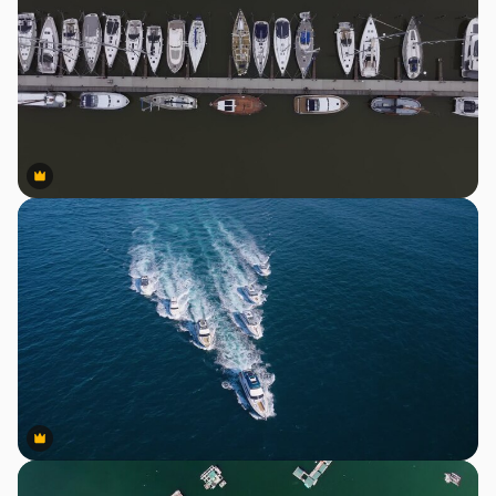
Premium
Premium
Premium
Premium