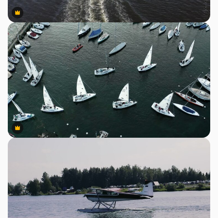
Premium
Premium
Premium
Premium