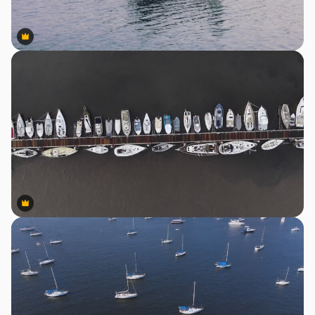
Premium
Premium
Premium
Premium