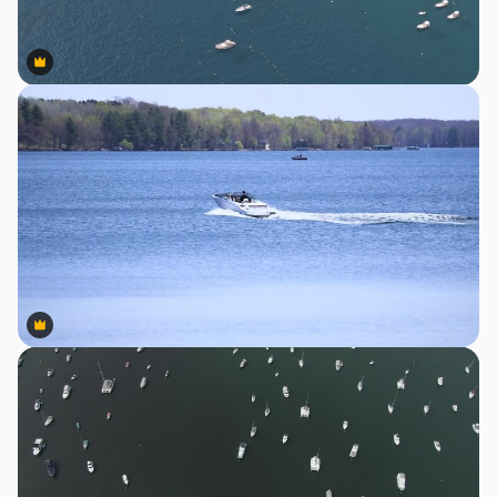
Premium
Premium
Premium
Premium