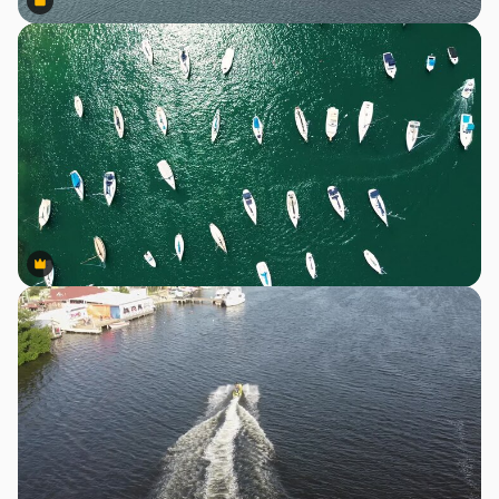
Premium
Premium
Premium
Premium