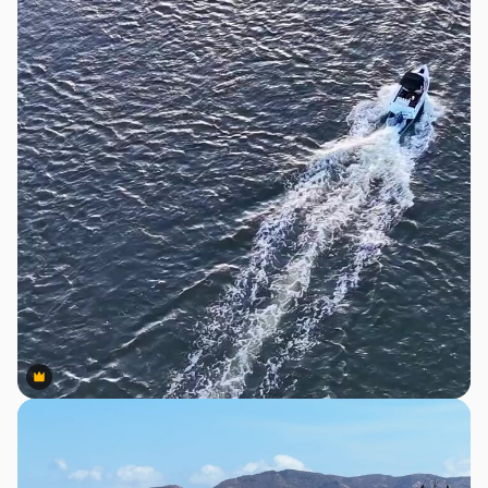
Premium
Premium