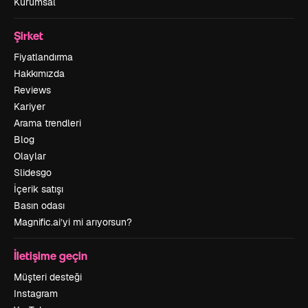
Kurumsal
Şirket
Fiyatlandırma
Hakkımızda
Reviews
Kariyer
Arama trendleri
Blog
Olaylar
Slidesgo
İçerik satışı
Basın odası
Magnific.ai’yi mi arıyorsun?
İletişime geçin
Müşteri desteği
Instagram