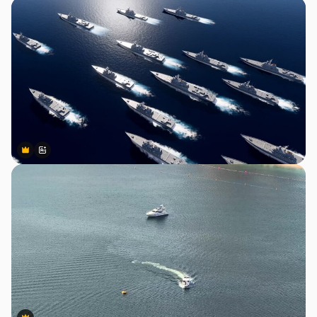
Premium
Premium
AI tarafından oluşturuldu