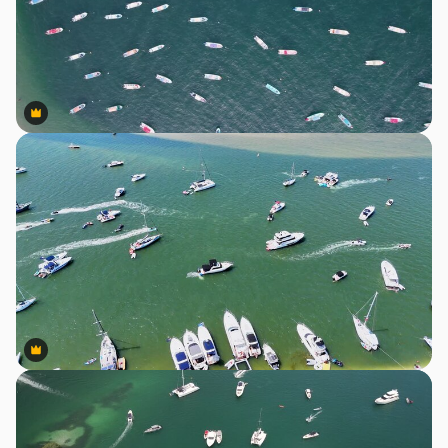
Premium
Premium
Premium
Premium