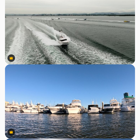
Premium
Premium
Premium
Premium