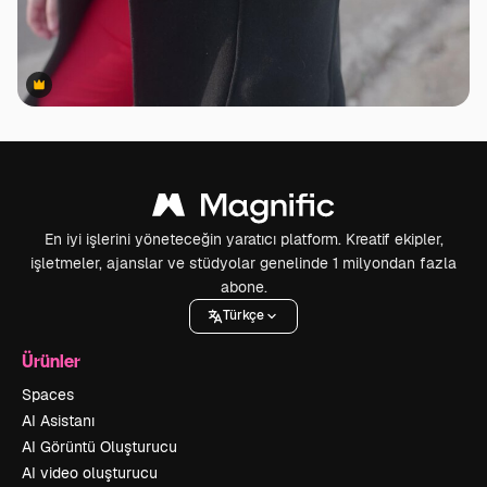
Premium
Premium
En iyi işlerini yöneteceğin yaratıcı platform. Kreatif ekipler,
işletmeler, ajanslar ve stüdyolar genelinde 1 milyondan fazla
abone.
Türkçe
Ürünler
Spaces
AI Asistanı
AI Görüntü Oluşturucu
AI video oluşturucu