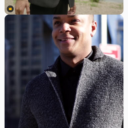
Premium
Premium