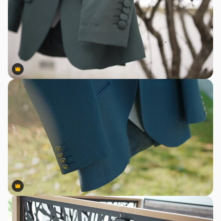
Premium
Premium
Premium
Premium