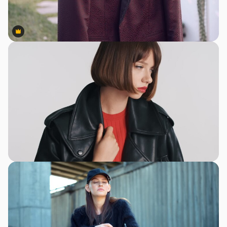
Premium
Premium