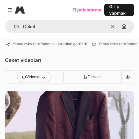
Giriş
Magnific
Fiyatlandırma
Close menu
yapmak
Temizlemek
Görünt
Yapay zeka tarafından oluşturulan görüntü
Yapay zeka tarafından 
Ceket videoları
Videolar
Filtreler