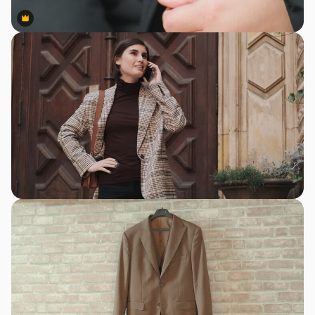
Premium
Premium