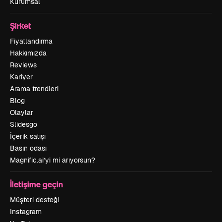
Kurumsal
Şirket
Fiyatlandırma
Hakkımızda
Reviews
Kariyer
Arama trendleri
Blog
Olaylar
Slidesgo
İçerik satışı
Basın odası
Magnific.ai’yi mi arıyorsun?
İletişime geçin
Müşteri desteği
Instagram