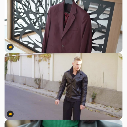
Premium
Premium
Premium
Premium