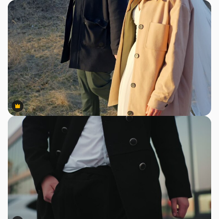
Premium
Premium