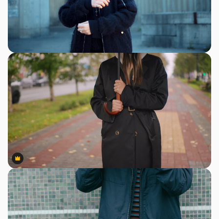
Premium
Premium