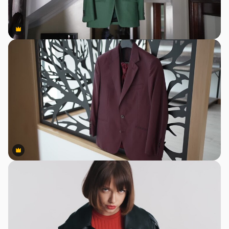
Premium
Premium
Premium
Premium