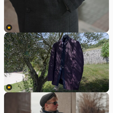
Premium
Premium
Premium
Premium