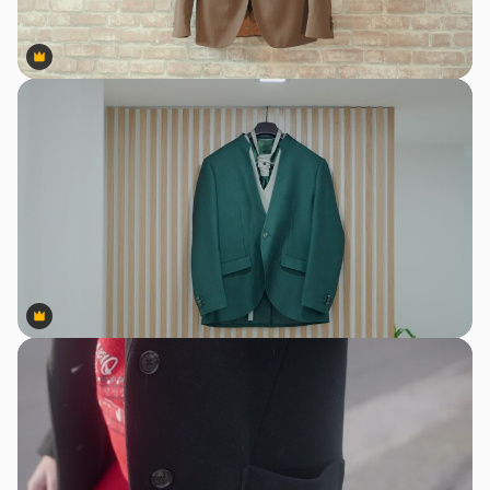
Premium
Premium
Premium
Premium