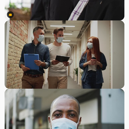
Premium
Premium