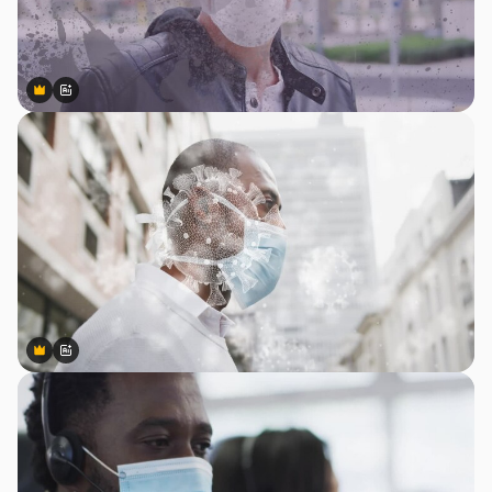
Premium
Premium
AI tarafından oluşturuldu
Premium
Premium
AI tarafından oluşturuldu