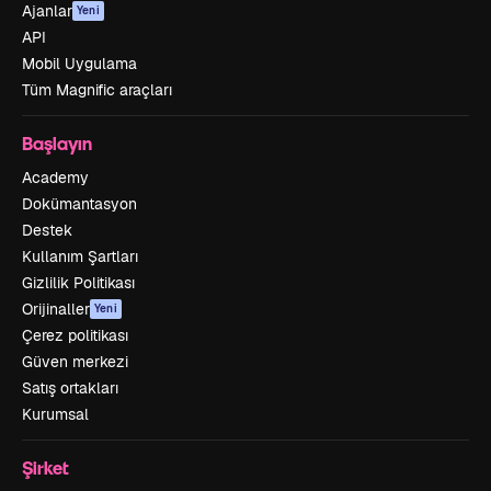
Ajanlar
Yeni
API
Mobil Uygulama
Tüm Magnific araçları
Başlayın
Academy
Dokümantasyon
Destek
Kullanım Şartları
Gizlilik Politikası
Orijinaller
Yeni
Çerez politikası
Güven merkezi
Satış ortakları
Kurumsal
Şirket