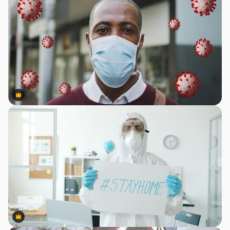
Premium
Premium
Premium
Premium