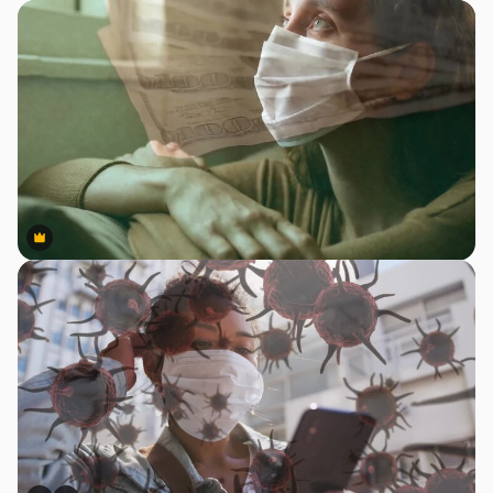
Premium
Premium