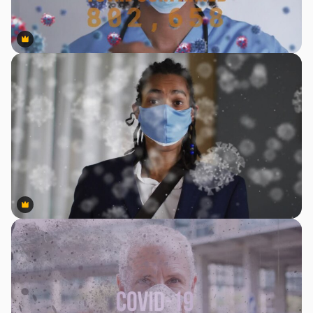
Premium
Premium
Premium
Premium