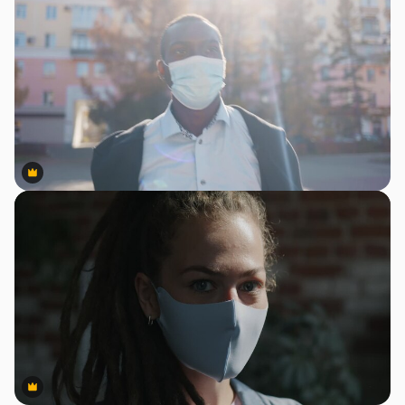
Premium
Premium
Premium
Premium