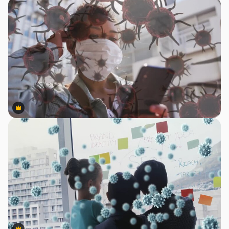
Premium
Premium