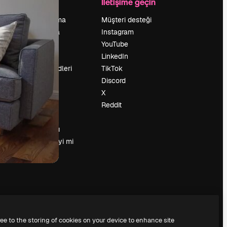
Şirket
İletişime geçin
Fiyatlandırma
Müşteri desteği
Hakkımızda
Instagram
Reviews
YouTube
Kariyer
LinkedIn
Arama trendleri
TikTok
Blog
Discord
Olaylar
X
Slidesgo
Reddit
İçerik satışı
Basın odası
Magnific.ai’yi mi
arıyorsun?
ree to the storing of cookies on your device to enhance site