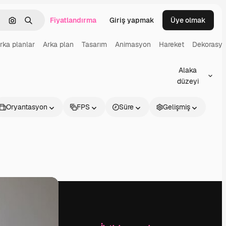
Fiyatlandırma
Giriş yapmak
Üye olmak
emizlemek
Görüntüyle ara
Aramak
rka planlar
Arka plan
Tasarım
Animasyon
Hareket
Dekorasy
Alaka
düzeyi
Oryantasyon
FPS
Süre
Gelişmiş