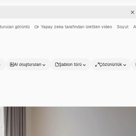
T
turulan görüntü
Yapay zeka tarafından üretilen video
Soyut
A
AI oluşturulan
Şablon türü
Çözünürlük