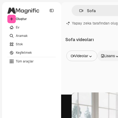
Oluştur
Yapay zeka tarafından oluş
Ev
Aramak
Sofa videoları
Stok
Keşfetmek
Videolar
Lisans
Tüm araçlar
Tüm Görseller
Vektörler
İllüstrasyonlar
Fotoğraflar
PSD
Şablonlar
Maketler
Videolar
Video çekimleri
Hareketli grafikler
Video şablonları
Simgeler
3D Modeller