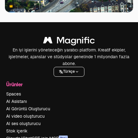
Premium
Premium
En iyi işlerini yöneteceğin yaratıcı platform. Kreatif ekipler,
işletmeler, ajanslar ve stüdyolar genelinde 1 milyondan fazla
abone.
Türkçe
Ürünler
Spaces
AI Asistanı
AI Görüntü Oluşturucu
AI video oluşturucu
AI ses oluşturucu
Stok içerik