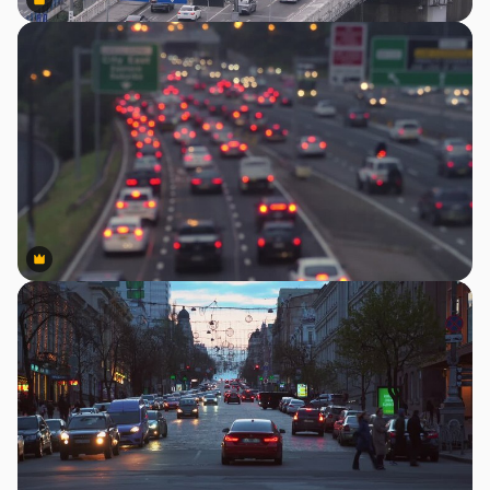
Premium
Premium
Premium
Premium