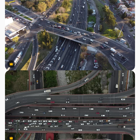
Premium
Premium