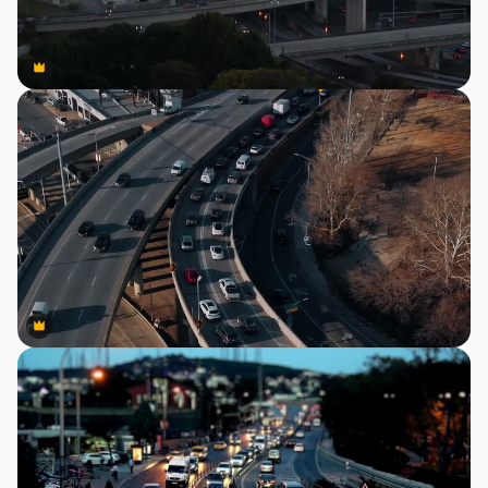
Premium
Premium
Premium
Premium