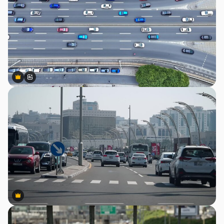
Premium
Premium
AI tarafından oluşturuldu
Premium
Premium