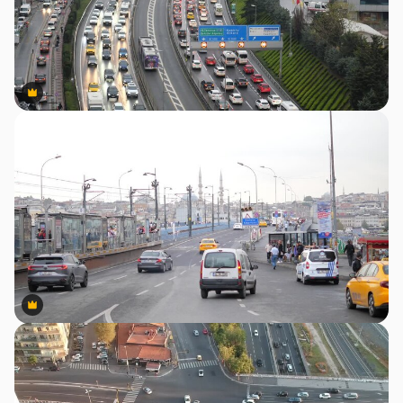
Premium
Premium
Premium
Premium