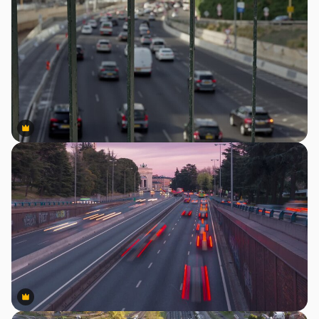
Premium
Premium
Premium
Premium