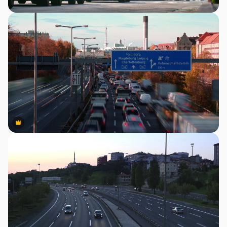
Premium
Premium