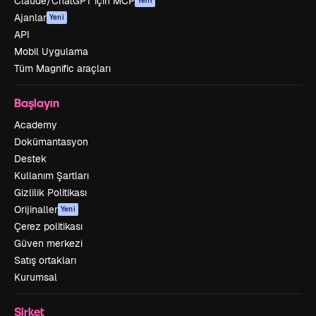
Claude/ChatGPT için MCP
Yeni
Ajanlar
Yeni
API
Mobil Uygulama
Tüm Magnific araçları
Başlayın
Academy
Dokümantasyon
Destek
Kullanım Şartları
Gizlilik Politikası
Orijinaller
Yeni
Çerez politikası
Güven merkezi
Satış ortakları
Kurumsal
Şirket