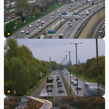
Premium
Premium
Premium
Premium