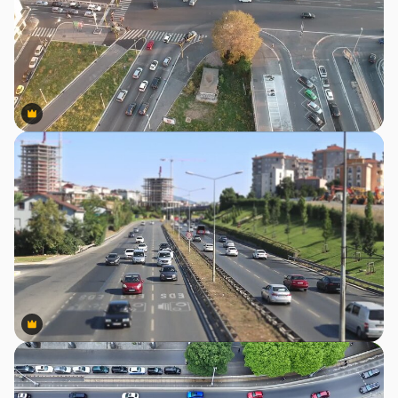
Premium
Premium
Premium
Premium