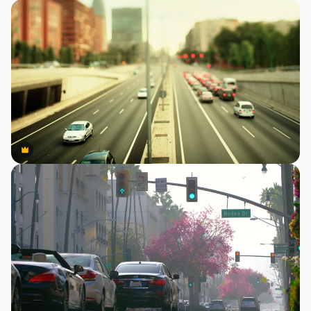
Premium
Premium