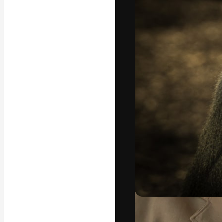
Phông chữ
Nền tảng sáng 
tác phẩm xuất s
đăng ký đến từ
nghiệp, agency 
Tiếng Việt