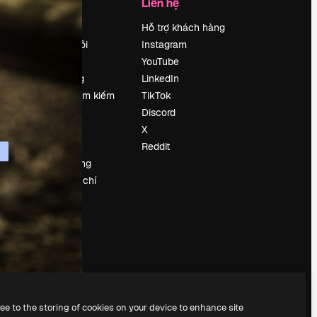
Công ty
Liên hệ
Bảng giá
Hỗ trợ khách hàng
Về chúng tôi
Instagram
Reviews
YouTube
Tuyển dụng
LinkedIn
Xu hướng tìm kiếm
TikTok
Blog
Discord
Sự kiện
X
Slidesgo
Reddit
Bán nội dung
e
Phòng báo chí
y
Tìm kiếm
magnific.ai
ree to the storing of cookies on your device to enhance site