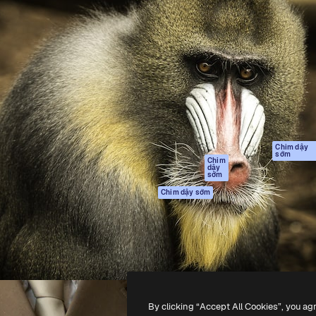
Sản phẩm
Bắt đầu
tạo giúp bạn làm chủ những
Spaces
Academy
ắc nhất. Hơn 1 triệu người
Trợ Lý AI
Tài liệu
 các nhà sáng tạo, doanh
Trình tạo hình ảnh
Hỗ trợ
và studio.
AI
Điều khoản sử
Trình tạo video AI
dụng
Máy phát giọng nói
Chính sách bảo
AI
mật
Nội dung kho
Bản
Chim dậy
sớm
gốc
MCP dành cho
Chim
dậy
Claude/ChatGPT
Chính sách cooki
sớm
Agents
Trung tâm tin cậ
Chim dậy sớm
Giao diện lập trình
Đối tác liên kết
ứng dụng (API)
Công ty
Ứng dụng di động
Tất cả các công cụ
Magnific
By clicking “Accept All Cookies”, you ag