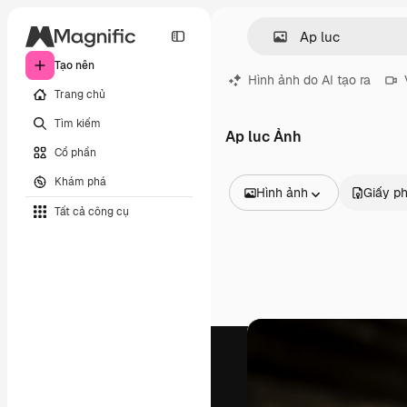
Tạo nên
Hình ảnh do AI tạo ra
Trang chủ
Tìm kiếm
Ap luc Ảnh
Cổ phần
Khám phá
Hình ảnh
Giấy p
Tất cả công cụ
Tất cả hình ảnh
Các vectơ
Minh họa
Hình ảnh
PSD
Mẫu
Mô hình
Video
Đoạn video
Đồ họa chuyển động
Mẫu video.
Biểu tượng
Mô hình 3D