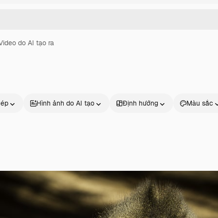
Video do AI tạo ra
hép
Hình ảnh do AI tạo
Định hướng
Màu sắc