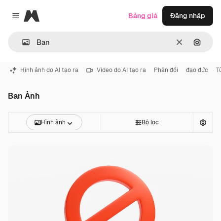
Magnific
Bảng giá
Đăng nhập
Close menu
Thông thoá
Tìm ki
Hình ảnh do AI tạo ra
Video do AI tạo ra
Phản đối
đạo đức
T
Ban Ảnh
Hình ảnh
Bộ lọc