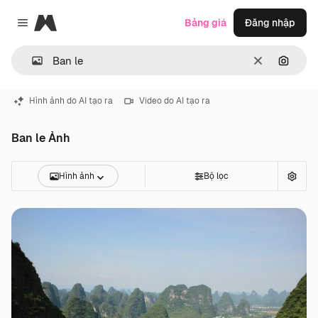
Magnific
Bảng giá
Đăng nhập
Close menu
Thông thoá
Tìm ki
Hình ảnh do AI tạo ra
Video do AI tạo ra
Ban le Ảnh
Hình ảnh
Bộ lọc