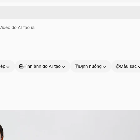
Video do AI tạo ra
hép
Hình ảnh do AI tạo
Định hướng
Màu sắc