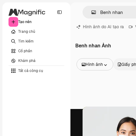
Tạo nên
Hình ảnh do AI tạo ra
Trang chủ
Tìm kiếm
Benh nhan Ảnh
Cổ phần
Khám phá
Hình ảnh
Giấy p
Tất cả công cụ
Tất cả hình ảnh
Các vectơ
Minh họa
Hình ảnh
PSD
Mẫu
Mô hình
Video
Đoạn video
Đồ họa chuyển động
Mẫu video.
Biểu tượng
Mô hình 3D