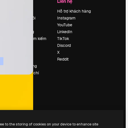
Công ty
Liên hệ
Bảng giá
Hỗ trợ khách hàng
Về chúng tôi
Instagram
Reviews
YouTube
Tuyển dụng
LinkedIn
Xu hướng tìm kiếm
TikTok
Blog
Discord
Sự kiện
X
Slidesgo
Reddit
Bán nội dung
e
Phòng báo chí
y
Tìm kiếm
magnific.ai
ree to the storing of cookies on your device to enhance site