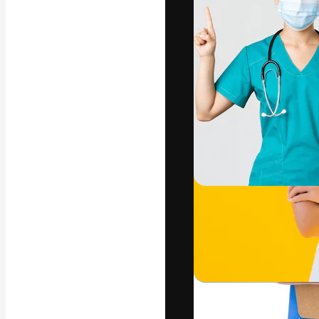
Phông chữ
Nền tảng sáng 
tác phẩm xuất s
đăng ký đến từ
nghiệp, agency 
Tiếng Việt