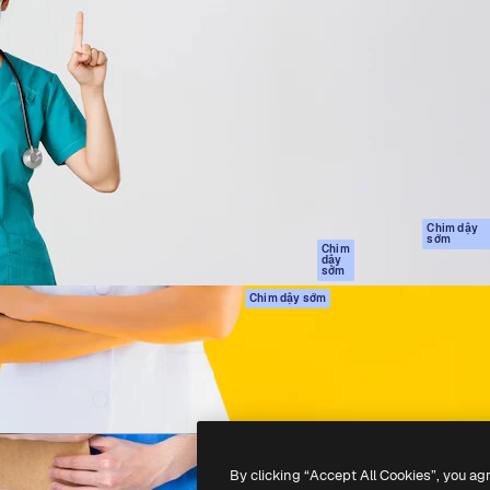
Sản phẩm
Bắt đầu
tạo giúp bạn làm chủ những
Spaces
Academy
ắc nhất. Hơn 1 triệu người
Trợ Lý AI
Tài liệu
 các nhà sáng tạo, doanh
Trình tạo hình ảnh
Hỗ trợ
và studio.
AI
Điều khoản sử
Trình tạo video AI
dụng
Máy phát giọng nói
Chính sách bảo
AI
mật
Nội dung kho
Bản
Chim dậy
sớm
gốc
MCP dành cho
Chim
dậy
Claude/ChatGPT
Chính sách cooki
sớm
Agents
Trung tâm tin cậ
Chim dậy sớm
Giao diện lập trình
Đối tác liên kết
ứng dụng (API)
Công ty
Ứng dụng di động
Tất cả các công cụ
Magnific
By clicking “Accept All Cookies”, you ag