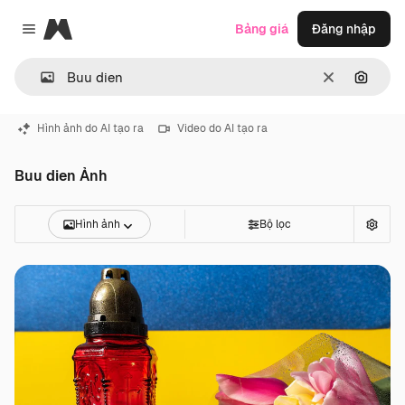
Magnific
Bảng giá
Đăng nhập
Close menu
Thông thoá
Tìm ki
Hình ảnh do AI tạo ra
Video do AI tạo ra
Buu dien Ảnh
Hình ảnh
Bộ lọc