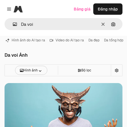
Magnific
Bảng giá
Đăng nhập
Close menu
Thông thoá
Tìm ki
Hình ảnh do AI tạo ra
Video do AI tạo ra
Da đẹp
Da tổng hợp
Da voi Ảnh
Hình ảnh
Bộ lọc