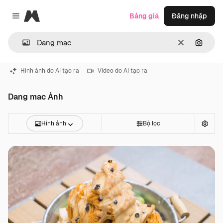
Magnific
Bảng giá
Đăng nhập
Close menu
Thông thoá
Tìm ki
Hình ảnh do AI tạo ra
Video do AI tạo ra
Dang mac Ảnh
Hình ảnh
Bộ lọc