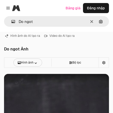
Magnific
Bảng giá
Đăng nhập
Close menu
Thông thoá
Tìm ki
Hình ảnh do AI tạo ra
Video do AI tạo ra
Do ngot Ảnh
Hình ảnh
Bộ lọc