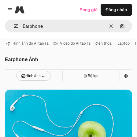
Magnific
Bảng giá
Đăng nhập
Close menu
Thông thoá
Tìm ki
Hình ảnh do AI tạo ra
Video do AI tạo ra
điện thoại
Laptop
T
Earphone Ảnh
Hình ảnh
Bộ lọc