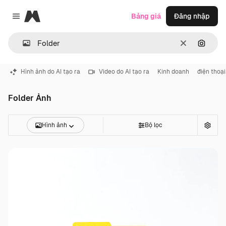
Magnific
Bảng giá
Đăng nhập
Close menu
Thông thoá
Tìm ki
Hình ảnh do AI tạo ra
Video do AI tạo ra
Kinh doanh
điện thoại
Folder Ảnh
Hình ảnh
Bộ lọc