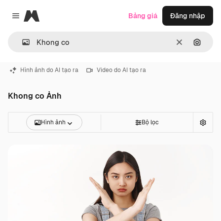
Magnific
Bảng giá
Đăng nhập
Close menu
Thông thoá
Tìm ki
Hình ảnh do AI tạo ra
Video do AI tạo ra
Khong co Ảnh
Hình ảnh
Bộ lọc