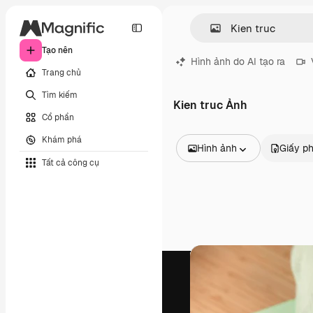
Tạo nên
Hình ảnh do AI tạo ra
Trang chủ
Tìm kiếm
Kien truc Ảnh
Cổ phần
Khám phá
Hình ảnh
Giấy p
Tất cả công cụ
Tất cả hình ảnh
Các vectơ
Minh họa
Hình ảnh
PSD
Mẫu
Mô hình
Video
Đoạn video
Đồ họa chuyển động
Mẫu video.
Biểu tượng
Mô hình 3D