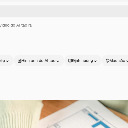
Video do AI tạo ra
hép
Hình ảnh do AI tạo
Định hướng
Màu sắc