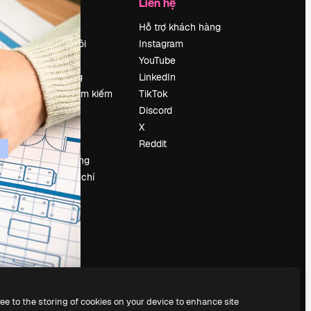
Công ty
Liên hệ
Bảng giá
Hỗ trợ khách hàng
Về chúng tôi
Instagram
Reviews
YouTube
Tuyển dụng
LinkedIn
Xu hướng tìm kiếm
TikTok
Blog
Discord
Sự kiện
X
Slidesgo
Reddit
Bán nội dung
e
Phòng báo chí
y
Tìm kiếm
magnific.ai
ree to the storing of cookies on your device to enhance site