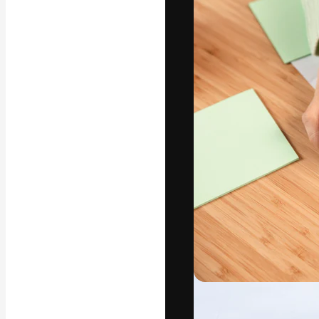
Phông chữ
Nền tảng sáng 
tác phẩm xuất s
đăng ký đến từ
nghiệp, agency 
Tiếng Việt