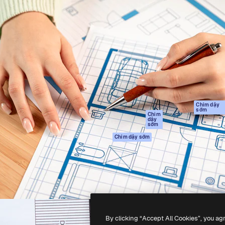
Sản phẩm
Bắt đầu
tạo giúp bạn làm chủ những
Spaces
Academy
ắc nhất. Hơn 1 triệu người
Trợ Lý AI
Tài liệu
 các nhà sáng tạo, doanh
Trình tạo hình ảnh
Hỗ trợ
và studio.
AI
Điều khoản sử
Trình tạo video AI
dụng
Máy phát giọng nói
Chính sách bảo
AI
mật
Nội dung kho
Bản
Chim dậy
sớm
gốc
MCP dành cho
Chim
dậy
Claude/ChatGPT
Chính sách cooki
sớm
Agents
Trung tâm tin cậ
Chim dậy sớm
Giao diện lập trình
Đối tác liên kết
ứng dụng (API)
Công ty
Ứng dụng di động
Tất cả các công cụ
Magnific
By clicking “Accept All Cookies”, you ag