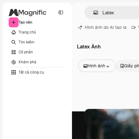
Tạo nên
Hình ảnh do AI tạo ra
Trang chủ
Tìm kiếm
Latex Ảnh
Cổ phần
Khám phá
Hình ảnh
Giấy p
Tất cả công cụ
Tất cả hình ảnh
Các vectơ
Minh họa
Hình ảnh
PSD
Mẫu
Mô hình
Video
Đoạn video
Đồ họa chuyển động
Mẫu video.
Biểu tượng
Mô hình 3D