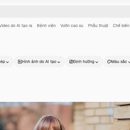
Video do AI tạo ra
Bệnh viện
Vườn cao su
Phẫu thuật
Chế biến
hép
Hình ảnh do AI tạo
Định hướng
Màu sắc