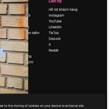
Công ty
Liên hệ
Bảng giá
Hỗ trợ khách hàng
Về chúng tôi
Instagram
Reviews
YouTube
Tuyển dụng
LinkedIn
Xu hướng tìm kiếm
TikTok
Blog
Discord
Sự kiện
X
Slidesgo
Reddit
Bán nội dung
e
Phòng báo chí
y
Tìm kiếm
magnific.ai
ree to the storing of cookies on your device to enhance site