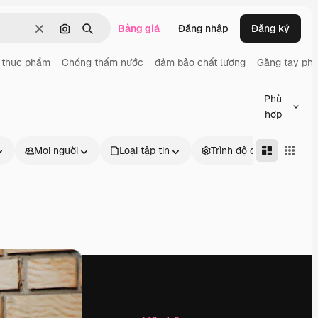
Bảng giá
Đăng nhập
Đăng ký
Thông thoáng
Tìm kiếm bằng hình ảnh
Tìm kiếm
 thực phẩm
Chống thấm nước
đảm bảo chất lượng
Găng tay phẫ
Phù
hợp
Mọi người
Loại tập tin
Trình độ cao