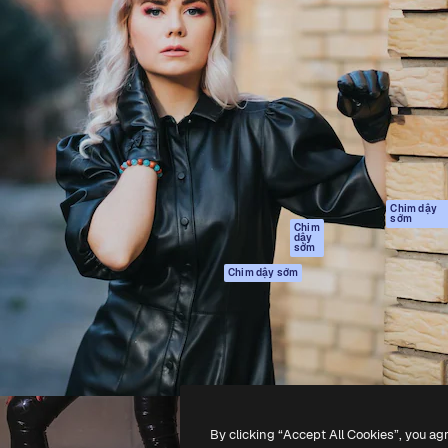
Sản phẩm
Bắt đầu
tạo giúp bạn làm chủ những
Spaces
Academy
ắc nhất. Hơn 1 triệu người
Trợ Lý AI
Tài liệu
 các nhà sáng tạo, doanh
Trình tạo hình ảnh
Hỗ trợ
và studio.
AI
Điều khoản sử
Trình tạo video AI
dụng
Máy phát giọng nói
Chính sách bảo
AI
mật
Nội dung kho
Bản
Chim dậy
sớm
gốc
MCP dành cho
Chim
dậy
Claude/ChatGPT
Chính sách cooki
sớm
Agents
Trung tâm tin cậ
Chim dậy sớm
Giao diện lập trình
Đối tác liên kết
ứng dụng (API)
Công ty
Ứng dụng di động
Tất cả các công cụ
Magnific
By clicking “Accept All Cookies”, you ag