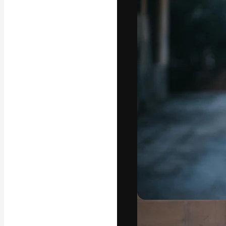
Phông chữ
Nền tảng sáng 
tác phẩm xuất s
đăng ký đến từ
nghiệp, agency 
Tiếng Việt