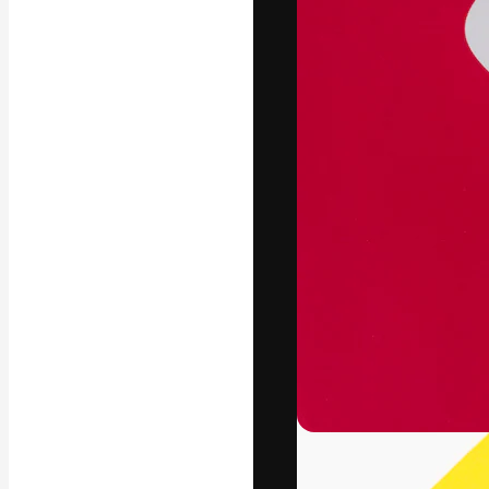
Phông chữ
Nền tảng sáng 
tác phẩm xuất s
đăng ký đến từ
nghiệp, agency 
Tiếng Việt