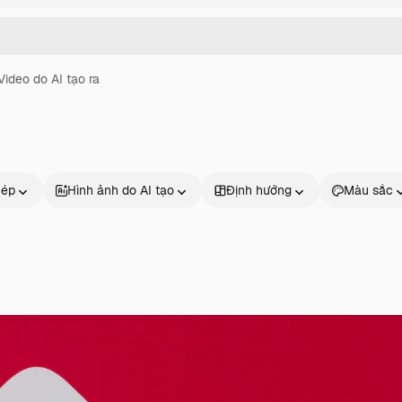
Video do AI tạo ra
hép
Hình ảnh do AI tạo
Định hướng
Màu sắc