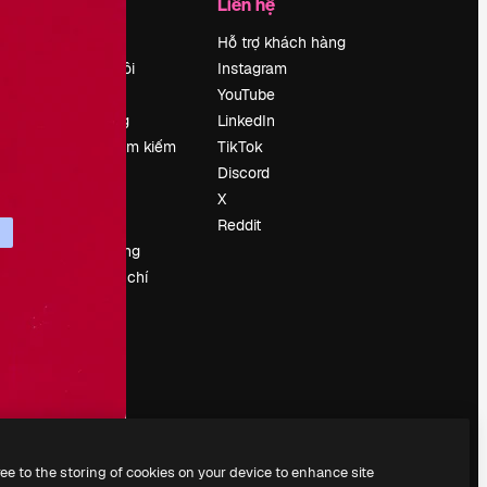
Công ty
Liên hệ
Bảng giá
Hỗ trợ khách hàng
Về chúng tôi
Instagram
Reviews
YouTube
Tuyển dụng
LinkedIn
Xu hướng tìm kiếm
TikTok
Blog
Discord
Sự kiện
X
Slidesgo
Reddit
Bán nội dung
e
Phòng báo chí
y
Tìm kiếm
magnific.ai
ree to the storing of cookies on your device to enhance site