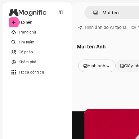
Tạo nên
Hình ảnh do AI tạo ra
Trang chủ
Tìm kiếm
Mui ten Ảnh
Cổ phần
Khám phá
Hình ảnh
Giấy p
Tất cả công cụ
Tất cả hình ảnh
Các vectơ
Minh họa
Hình ảnh
PSD
Mẫu
Mô hình
Video
Đoạn video
Đồ họa chuyển động
Mẫu video.
Biểu tượng
Mô hình 3D