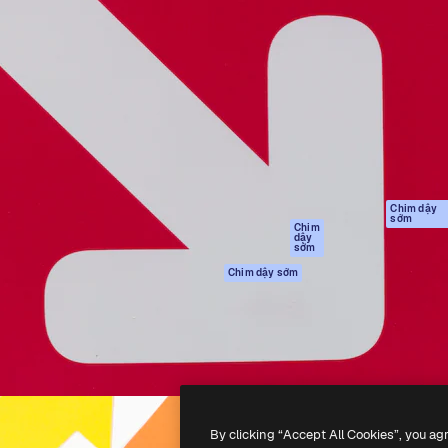
Sản phẩm
Bắt đầu
tạo giúp bạn làm chủ những
Spaces
Academy
ắc nhất. Hơn 1 triệu người
Trợ Lý AI
Tài liệu
 các nhà sáng tạo, doanh
Trình tạo hình ảnh
Hỗ trợ
và studio.
AI
Điều khoản sử
Trình tạo video AI
dụng
Máy phát giọng nói
Chính sách bảo
AI
mật
Nội dung kho
Bản
Chim dậy
sớm
gốc
MCP dành cho
Chim
dậy
Claude/ChatGPT
Chính sách cooki
sớm
Agents
Trung tâm tin cậ
Chim dậy sớm
Giao diện lập trình
Đối tác liên kết
ứng dụng (API)
Công ty
Ứng dụng di động
Tất cả các công cụ
Magnific
By clicking “Accept All Cookies”, you ag