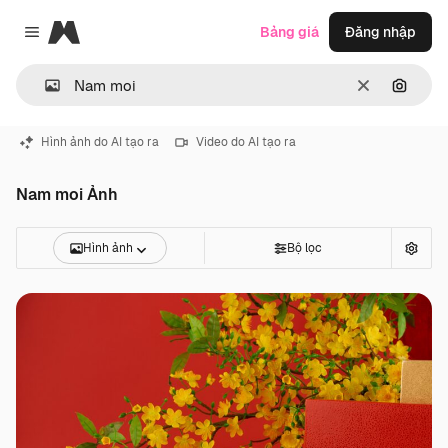
Magnific
Bảng giá
Đăng nhập
Close menu
Thông thoá
Tìm ki
Hình ảnh do AI tạo ra
Video do AI tạo ra
Nam moi Ảnh
Hình ảnh
Bộ lọc