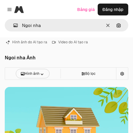
Magnific
Bảng giá
Đăng nhập
Close menu
Thông thoá
Tìm ki
Hình ảnh do AI tạo ra
Video do AI tạo ra
Ngoi nha Ảnh
Hình ảnh
Bộ lọc