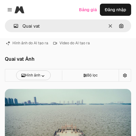
Magnific
Bảng giá
Đăng nhập
Close menu
Thông thoá
Tìm ki
Hình ảnh do AI tạo ra
Video do AI tạo ra
Quai vat Ảnh
Hình ảnh
Bộ lọc