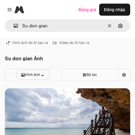
Magnific
Bảng giá
Đăng nhập
Close menu
Thông thoá
Tìm ki
Hình ảnh do AI tạo ra
Video do AI tạo ra
Su don gian Ảnh
Hình ảnh
Bộ lọc