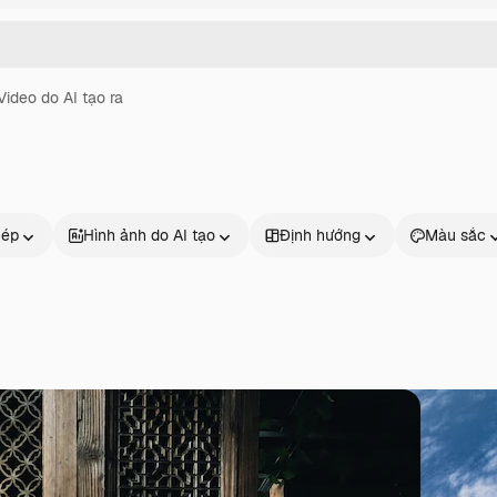
Video do AI tạo ra
hép
Hình ảnh do AI tạo
Định hướng
Màu sắc