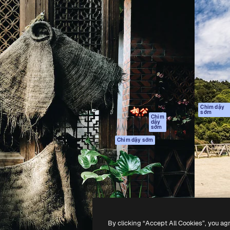
Sản phẩm
Bắt đầu
tạo giúp bạn làm chủ những
Spaces
Academy
ắc nhất. Hơn 1 triệu người
Trợ Lý AI
Tài liệu
 các nhà sáng tạo, doanh
Trình tạo hình ảnh
Hỗ trợ
và studio.
AI
Điều khoản sử
Trình tạo video AI
dụng
Máy phát giọng nói
Chính sách bảo
AI
mật
Nội dung kho
Bản
Chim dậy
sớm
gốc
MCP dành cho
Chim
dậy
Claude/ChatGPT
Chính sách cooki
sớm
Agents
Trung tâm tin cậ
Chim dậy sớm
Giao diện lập trình
Đối tác liên kết
ứng dụng (API)
Công ty
Ứng dụng di động
Tất cả các công cụ
Magnific
By clicking “Accept All Cookies”, you ag