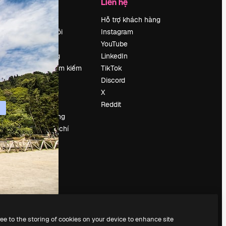
Công ty
Liên hệ
Bảng giá
Hỗ trợ khách hàng
Về chúng tôi
Instagram
Reviews
YouTube
Tuyển dụng
LinkedIn
Xu hướng tìm kiếm
TikTok
Blog
Discord
Sự kiện
X
Slidesgo
Reddit
Bán nội dung
e
Phòng báo chí
y
Tìm kiếm
magnific.ai
ree to the storing of cookies on your device to enhance site