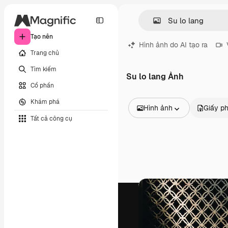
Tạo nên
Hình ảnh do AI tạo ra
Trang chủ
Tìm kiếm
Su lo lang Ảnh
Cổ phần
Khám phá
Hình ảnh
Giấy p
Tất cả công cụ
Tất cả hình ảnh
Các vectơ
Minh họa
Hình ảnh
PSD
Mẫu
Mô hình
Video
Đoạn video
Đồ họa chuyển động
Mẫu video.
Biểu tượng
Mô hình 3D