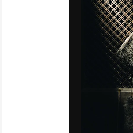
Phông chữ
Nền tảng sáng 
tác phẩm xuất s
đăng ký đến từ
nghiệp, agency 
Tiếng Việt