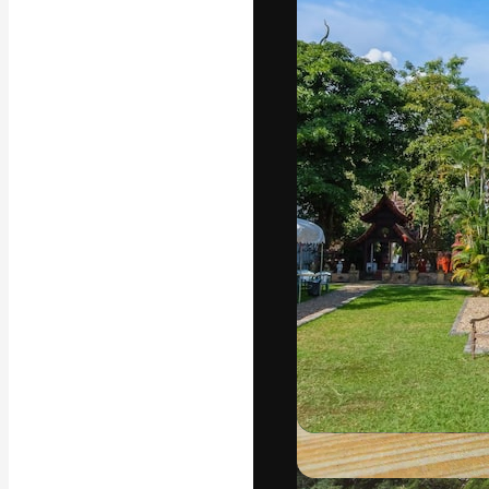
Phông chữ
Nền tảng sáng 
tác phẩm xuất s
đăng ký đến từ
nghiệp, agency 
Tiếng Việt