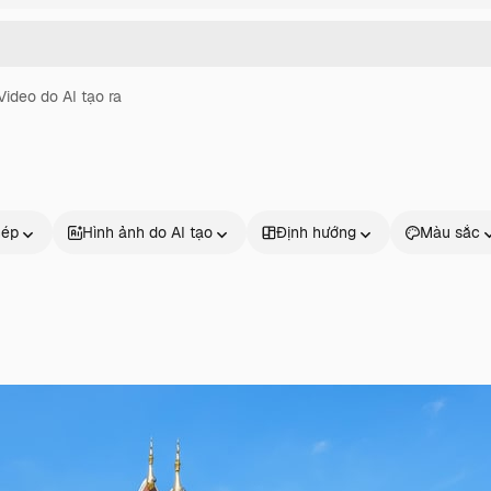
Video do AI tạo ra
hép
Hình ảnh do AI tạo
Định hướng
Màu sắc