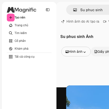
Tạo nên
Hình ảnh do AI tạo ra
Trang chủ
Tìm kiếm
Su phuc sinh Ảnh
Cổ phần
Khám phá
Hình ảnh
Giấy p
Tất cả công cụ
Tất cả hình ảnh
Các vectơ
Minh họa
Hình ảnh
PSD
Mẫu
Mô hình
Video
Đoạn video
Đồ họa chuyển động
Mẫu video.
Biểu tượng
Mô hình 3D