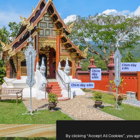
Sản phẩm
Bắt đầu
tạo giúp bạn làm chủ những
Spaces
Academy
ắc nhất. Hơn 1 triệu người
Trợ Lý AI
Tài liệu
 các nhà sáng tạo, doanh
Trình tạo hình ảnh
Hỗ trợ
và studio.
AI
Điều khoản sử
Trình tạo video AI
dụng
Máy phát giọng nói
Chính sách bảo
AI
mật
Nội dung kho
Bản
Chim dậy
sớm
gốc
MCP dành cho
Chim
dậy
Claude/ChatGPT
Chính sách cooki
sớm
Agents
Trung tâm tin cậ
Chim dậy sớm
Giao diện lập trình
Đối tác liên kết
ứng dụng (API)
Công ty
Ứng dụng di động
Tất cả các công cụ
Magnific
By clicking “Accept All Cookies”, you ag