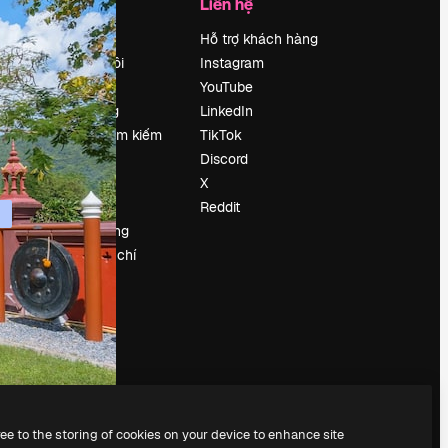
Công ty
Liên hệ
Bảng giá
Hỗ trợ khách hàng
Về chúng tôi
Instagram
Reviews
YouTube
Tuyển dụng
LinkedIn
Xu hướng tìm kiếm
TikTok
Blog
Discord
Sự kiện
X
Slidesgo
Reddit
Bán nội dung
e
Phòng báo chí
y
Tìm kiếm
magnific.ai
ree to the storing of cookies on your device to enhance site