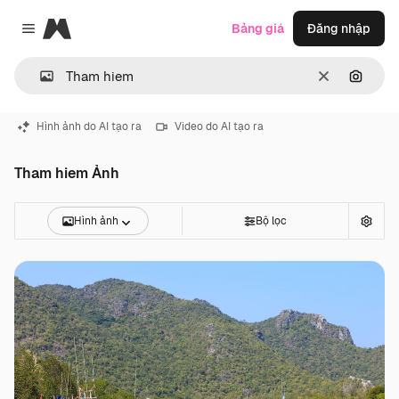
Magnific
Bảng giá
Đăng nhập
Close menu
Thông thoá
Tìm ki
Hình ảnh do AI tạo ra
Video do AI tạo ra
Tham hiem Ảnh
Hình ảnh
Bộ lọc