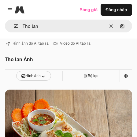
Magnific
Bảng giá
Đăng nhập
Close menu
Thông thoá
Tìm ki
Hình ảnh do AI tạo ra
Video do AI tạo ra
Tho lan Ảnh
Hình ảnh
Bộ lọc