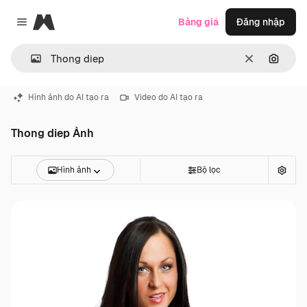
Magnific
Bảng giá
Đăng nhập
Close menu
Thông thoá
Tìm ki
Hình ảnh do AI tạo ra
Video do AI tạo ra
Thong diep Ảnh
Hình ảnh
Bộ lọc