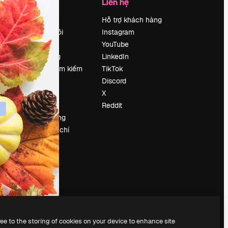
Công ty
Liên hệ
Bảng giá
Hỗ trợ khách hàng
Về chúng tôi
Instagram
Reviews
YouTube
Tuyển dụng
LinkedIn
Xu hướng tìm kiếm
TikTok
Blog
Discord
Sự kiện
X
Slidesgo
Reddit
Bán nội dung
e
Phòng báo chí
y
Tìm kiếm
magnific.ai
ree to the storing of cookies on your device to enhance site