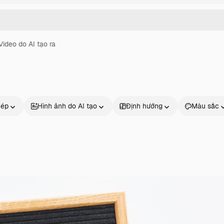
Video do AI tạo ra
hép
Hình ảnh do AI tạo
Định hướng
Màu sắc