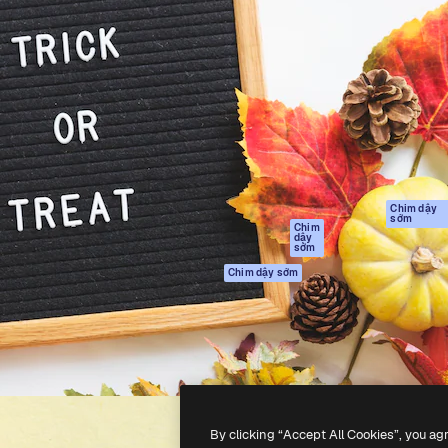
Sản phẩm
Bắt đầu
tạo giúp bạn làm chủ những
Spaces
Academy
ắc nhất. Hơn 1 triệu người
Trợ Lý AI
Tài liệu
 các nhà sáng tạo, doanh
Trình tạo hình ảnh
Hỗ trợ
và studio.
AI
Điều khoản sử
Trình tạo video AI
dụng
Máy phát giọng nói
Chính sách bảo
AI
mật
Nội dung kho
Bản
Chim dậy
sớm
gốc
MCP dành cho
Chim
dậy
Claude/ChatGPT
Chính sách cooki
sớm
Agents
Trung tâm tin cậ
Chim dậy sớm
Giao diện lập trình
Đối tác liên kết
ứng dụng (API)
Công ty
Ứng dụng di động
Tất cả các công cụ
Magnific
By clicking “Accept All Cookies”, you ag