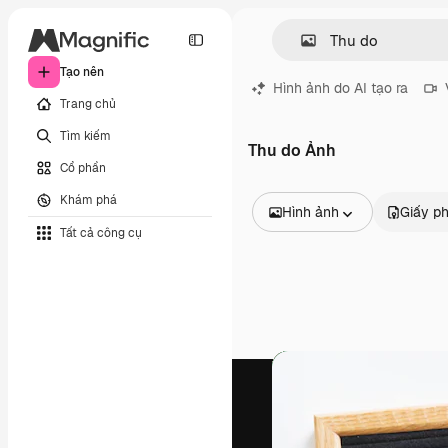
Tạo nên
Hình ảnh do AI tạo ra
Trang chủ
Tìm kiếm
Thu do Ảnh
Cổ phần
Khám phá
Hình ảnh
Giấy p
Tất cả công cụ
Tất cả hình ảnh
Các vectơ
Minh họa
Hình ảnh
PSD
Mẫu
Mô hình
Video
Đoạn video
Đồ họa chuyển động
Mẫu video.
Biểu tượng
Mô hình 3D