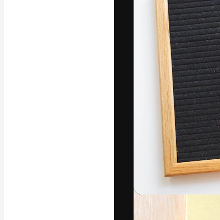
Phông chữ
Nền tảng sáng 
tác phẩm xuất s
đăng ký đến từ
nghiệp, agency 
Tiếng Việt