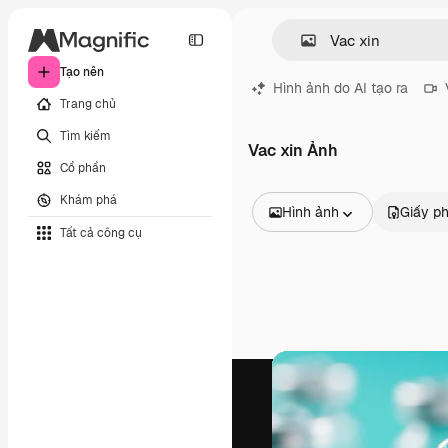
Tạo nên
Hình ảnh do AI tạo ra
Trang chủ
Tìm kiếm
Vac xin Ảnh
Cổ phần
Khám phá
Hình ảnh
Giấy p
Tất cả công cụ
Tất cả hình ảnh
Các vectơ
Minh họa
Hình ảnh
PSD
Mẫu
Mô hình
Video
Đoạn video
Đồ họa chuyển động
Mẫu video.
Biểu tượng
Mô hình 3D