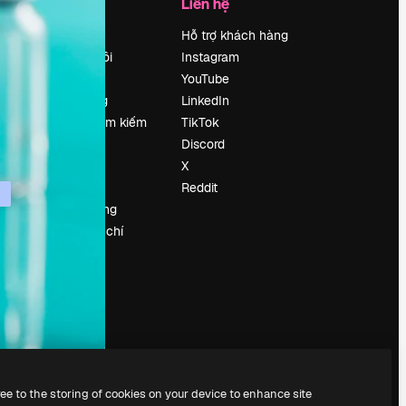
Công ty
Liên hệ
Bảng giá
Hỗ trợ khách hàng
Về chúng tôi
Instagram
Reviews
YouTube
Tuyển dụng
LinkedIn
Xu hướng tìm kiếm
TikTok
Blog
Discord
Sự kiện
X
Slidesgo
Reddit
Bán nội dung
e
Phòng báo chí
y
Tìm kiếm
magnific.ai
ree to the storing of cookies on your device to enhance site