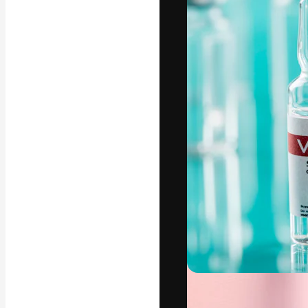
Phông chữ
Nền tảng sáng 
tác phẩm xuất s
đăng ký đến từ
nghiệp, agency 
Tiếng Việt