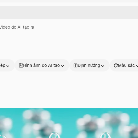
Video do AI tạo ra
hép
Hình ảnh do AI tạo
Định hướng
Màu sắc