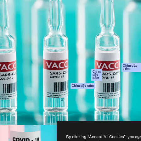
Sản phẩm
Bắt đầu
tạo giúp bạn làm chủ những
Spaces
Academy
ắc nhất. Hơn 1 triệu người
Trợ Lý AI
Tài liệu
 các nhà sáng tạo, doanh
Trình tạo hình ảnh
Hỗ trợ
và studio.
AI
Điều khoản sử
Trình tạo video AI
dụng
Máy phát giọng nói
Chính sách bảo
AI
mật
Nội dung kho
Bản
Chim dậy
sớm
gốc
MCP dành cho
Chim
dậy
Claude/ChatGPT
Chính sách cooki
sớm
Agents
Trung tâm tin cậ
Chim dậy sớm
Giao diện lập trình
Đối tác liên kết
ứng dụng (API)
Công ty
Ứng dụng di động
Tất cả các công cụ
Magnific
By clicking “Accept All Cookies”, you ag