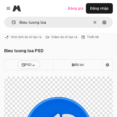
Magnific
Bảng giá
Đăng nhập
Close menu
Thông thoá
Tìm ki
Hình ảnh do AI tạo ra
Video do AI tạo ra
Thiết kế
Bieu tuong loa PSD
PSD
Bộ lọc