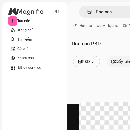
Tạo nên
Hình ảnh do AI tạo ra
Trang chủ
Tìm kiếm
Rao can PSD
Cổ phần
Khám phá
PSD
Giấy ph
Tất cả công cụ
Tất cả hình ảnh
Các vectơ
Minh họa
Hình ảnh
PSD
Mẫu
Mô hình
Video
Đoạn video
Đồ họa chuyển động
Mẫu video.
Biểu tượng
Mô hình 3D