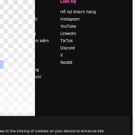
Công ty
Liên hệ
Bảng giá
Hỗ trợ khách hàng
Về chúng tôi
Instagram
Reviews
YouTube
Tuyển dụng
LinkedIn
Xu hướng tìm kiếm
TikTok
Blog
Discord
Sự kiện
X
Slidesgo
Reddit
Bán nội dung
e
Phòng báo chí
y
Tìm kiếm
magnific.ai
ree to the storing of cookies on your device to enhance site