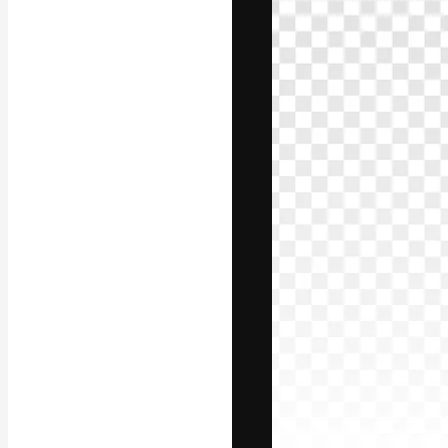
Phông chữ
Nền tảng sáng 
tác phẩm xuất s
đăng ký đến từ
nghiệp, agency 
Tiếng Việt