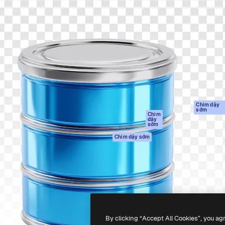
Sản phẩm
Bắt đầu
tạo giúp bạn làm chủ những
Spaces
Academy
ắc nhất. Hơn 1 triệu người
Trợ Lý AI
Tài liệu
 các nhà sáng tạo, doanh
Trình tạo hình ảnh
Hỗ trợ
và studio.
AI
Điều khoản sử
Trình tạo video AI
dụng
Máy phát giọng nói
Chính sách bảo
AI
mật
Nội dung kho
Bản
Chim dậy
sớm
gốc
MCP dành cho
Chim
dậy
Claude/ChatGPT
Chính sách cooki
sớm
Agents
Trung tâm tin cậ
Chim dậy sớm
Giao diện lập trình
Đối tác liên kết
ứng dụng (API)
Công ty
Ứng dụng di động
Tất cả các công cụ
Magnific
By clicking “Accept All Cookies”, you ag