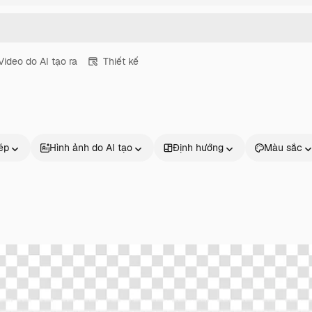
Video do AI tạo ra
Thiết kế
ép
Hình ảnh do AI tạo
Định hướng
Màu sắc