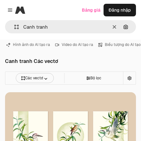
Magnific
Bảng giá
Đăng nhập
Close menu
Thông thoá
Tìm ki
Hình ảnh do AI tạo ra
Video do AI tạo ra
Biểu tượng do AI tạo
Canh tranh Các vectơ
Các vectơ
Bộ lọc