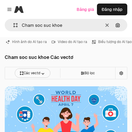
Magnific
Bảng giá
Đăng nhập
Close menu
Thông thoá
Tìm ki
Hình ảnh do AI tạo ra
Video do AI tạo ra
Biểu tượng do AI tạo
Cham soc suc khoe Các vectơ
Các vectơ
Bộ lọc