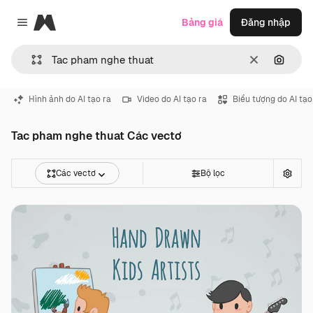
Magnific
Bảng giá
Đăng nhập
Close menu
Thông thoá
Tìm ki
Hình ảnh do AI tạo ra
Video do AI tạo ra
Biểu tượng do AI tạo
Tac pham nghe thuat Các vectơ
Các vectơ
Bộ lọc