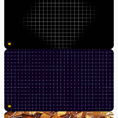
Premium
Premium
Premium
Premium