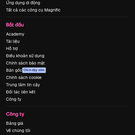
Ứng dụng di động
Tất cả các công cụ Magnific
Bắt đầu
Academy
Tài liệu
Hỗ trợ
Điều khoản sử dụng
Chính sách bảo mật
Bản gốc
Chim dậy sớm
Chính sách cookie
Trung tâm tin cậy
Đối tác liên kết
Công ty
Công ty
Bảng giá
Về chúng tôi