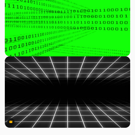
Premium
Premium