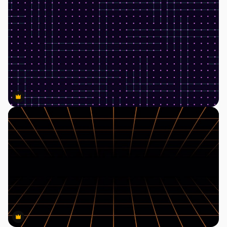
Premium
Premium
Premium
Premium