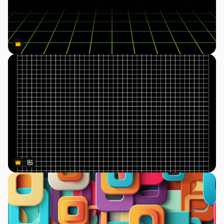
Premium
Premium
Premium
Premium
Được tạo ra bởi AI