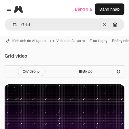
Magnific
Bảng giá
Đăng nhập
Close menu
Thông thoá
Tìm ki
Hình ảnh do AI tạo ra
Video do AI tạo ra
Trừu tượng
Phông nề
Grid video
Video
Bộ lọc