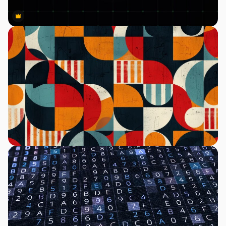
Premium
Premium