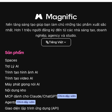
Nền tảng sáng tạo giúp bạn làm chủ những tác phẩm xuất sắc
nhất. Hơn 1 triệu người đăng ký đến từ các nhà sáng tạo, doanh
nghiệp, agency và studio.
Tiếng Việt
Sản phẩm
Spaces
Trợ Lý AI
Trình tạo hình ảnh AI
Trình tạo video AI
Máy phát giọng nói AI
Nội dung kho
MCP dành cho Claude/ChatGPT
Chim dậy sớm
Agents
Chim dậy sớm
Giao diện lập trình ứng dụng (API)