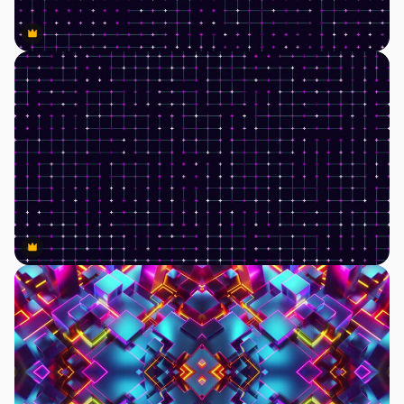
Premium
Premium
Premium
Premium