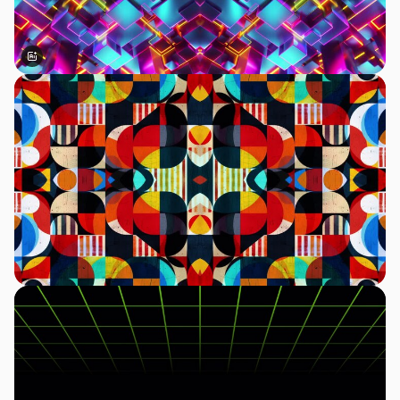
Được tạo ra bởi AI