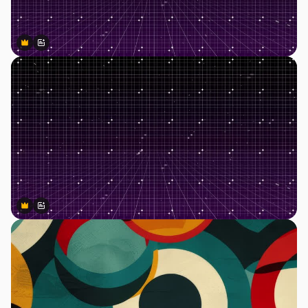
Premium
Premium
Được tạo ra bởi AI
Premium
Premium
Được tạo ra bởi AI