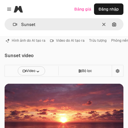
Magnific
Bảng giá
Đăng nhập
Close menu
Thông thoá
Tìm ki
Hình ảnh do AI tạo ra
Video do AI tạo ra
Trừu tượng
Phông nề
Sunset video
Video
Bộ lọc