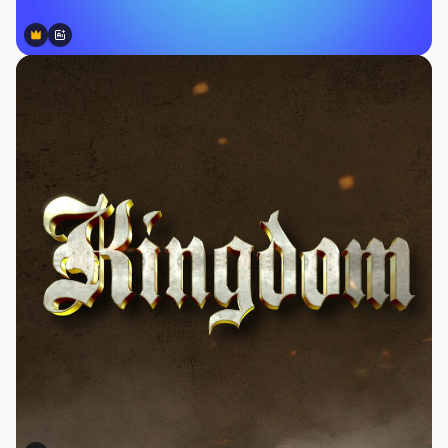
Premium
Premium
Được tạo ra bởi AI