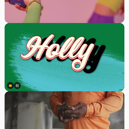
Premium
Premium
Được tạo ra bởi AI