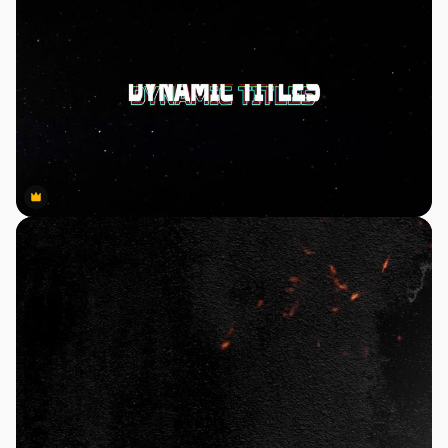
Premium
Premium