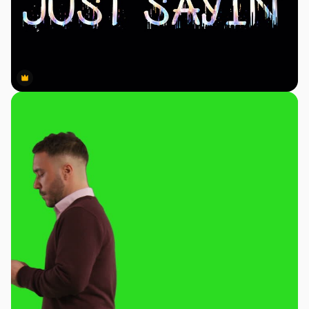
Premium
Premium