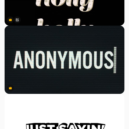
Premium
Premium
Được tạo ra bởi AI
Premium
Premium