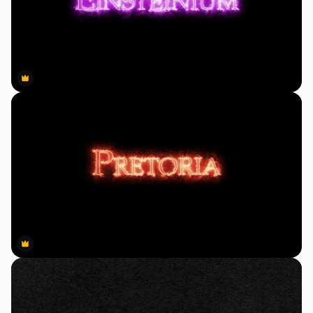
Premium
Premium
Premium
Premium