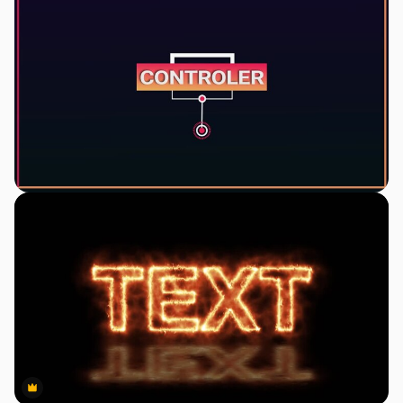
Premium
Premium