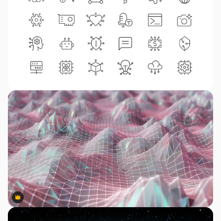
Premium
Premium