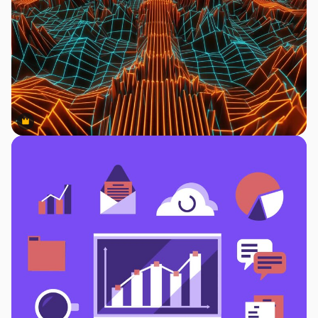
Premium
Premium