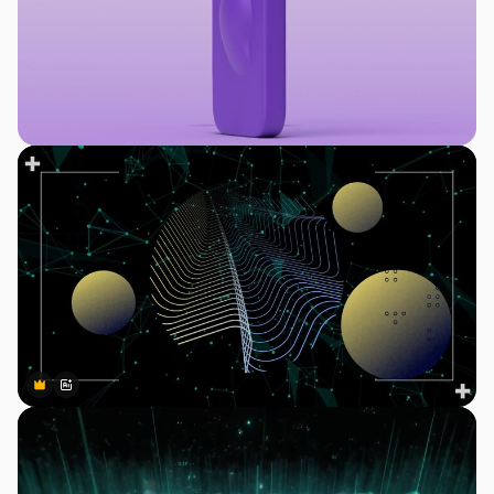
Premium
Premium
Được tạo ra bởi AI