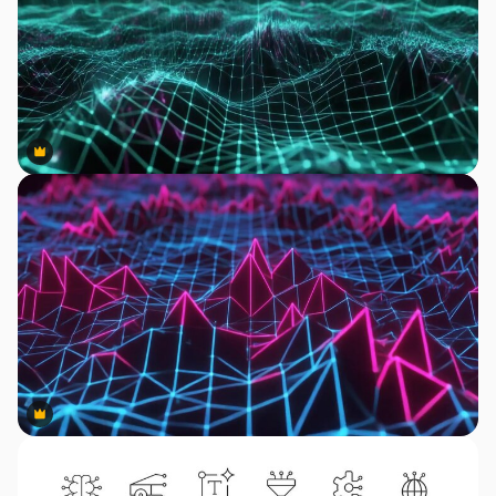
Premium
Premium
Premium
Premium