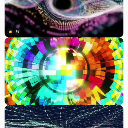
Premium
Premium
Được tạo ra bởi AI