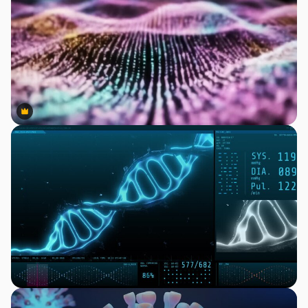
Premium
Premium