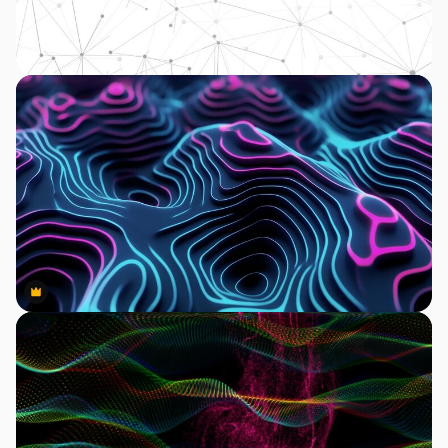
Premium
Premium