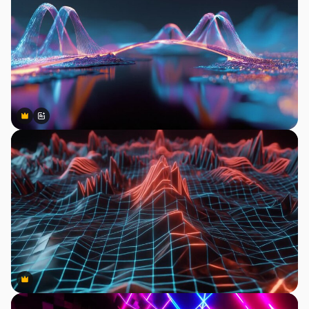
Premium
Premium
Được tạo ra bởi AI
Premium
Premium