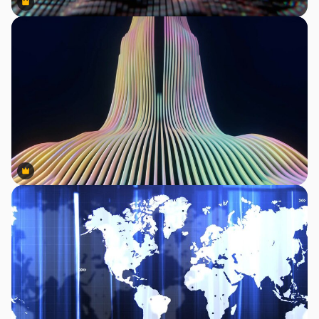
Premium
Premium
Premium
Premium